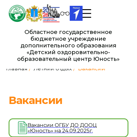
Областное государственное
бюджетное учреждение
дополнительного образования
«Детский оздоровительно-
образовательный це нтр Юность»
Главная
/
Летний отдых
/
Вакансии
Вакансии
Вакансии ОГБУ ДО ДООЦ
«Юность» на 24.09.2025г.
Сведения об образовательной