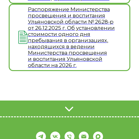
Движение первых
образовательный центр Юность»
Антикоррупционная деятельность
Стипендии и меры поддержки обучающихся
Локальные нормативные акты
Об организации отдыха детей
и их оздоровления
Руководство
Основные сведения
Документы
Педагогический и вожатский состав
Документы для руководителя смены
Документы для организаторов
профильных смен
Контакты
Деятельность центра
Образование
Методическая копилка
Дополнительные общеобразовательные
общеразвивающие программы смен
Адаптированные дополнительные
образовательные программы
Программа воспитания
Программа развития
Образовательные стандарты
Психологическое сопровождение
Обратная связь
Оставить обратную связь
Независимая оценка качества образования