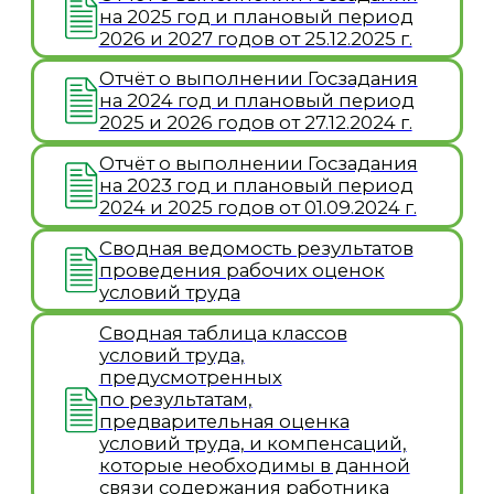
по результатам,
предварительная оценка
условий труда, и компенсаций,
которые необходимы в данной
связи содержания работника
Распоряжение Министерства
просвещения и воспитания
Ульяновской области № 2628-р
от 26.12.2025 г. Об установле нии
стоимости одного дня
пребывания в организациях,
находящихся в ведении
Министерства просвещения
и воспитания Ульяновской
области на 2026 г.
Сведения об образовательной
организации
Историческая справка
Грамоты и благодарности
@ 2026 Областное государственное
Отчёт о результатах самообследования
бюджетное учреждение дополнительного
Финансово-хозяйственная деятельность
образования «Детский оздоровительно-