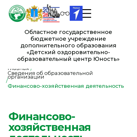
Областное государственное
бюджетное учреждение
дополнительного образования
«Детский оздоровительно-
образовательный це нтр Юность»
Главная
/
Сведения об образовательной
организации
/
Финансово-
Финансово-хозяйственная деятельность
хозяйственная
деятельность
Госзадание Министерства
просвещения и воспитания
Ульяновской области на 2026 год
и на плановый период 2027
и 2028 годов