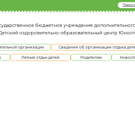
Поиск сайту
твенное бюджетное учреждение дополнительного образовани
й оздоровительно-образовательный це нтр Юность»
й организации
Сведения об организации отдыха детей и их оздоров
Летний отдых детей
Родителям
Новости
Ме
ога