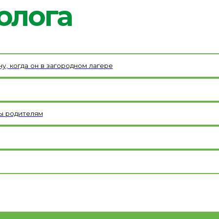
а он в загородном лагере
телям
чреждение дополнительного образования «Детский оздоровительно-образ
Услуги, в том числе платные,
организацией отдыха детей и