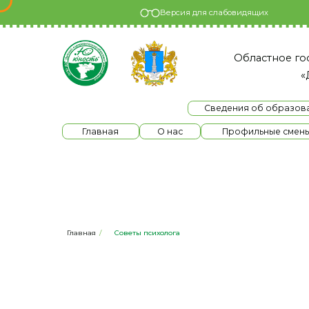
Версия для слабовидящих
Областное государс
«Детски
Сведения об образовательно
Главная
О нас
Профильные смены
Главная
/
Советы психолога
Советы психол