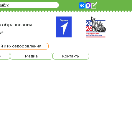
я
ления
диа
Контакты