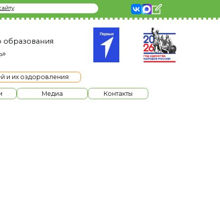
я
ления
диа
Контакты
нтру