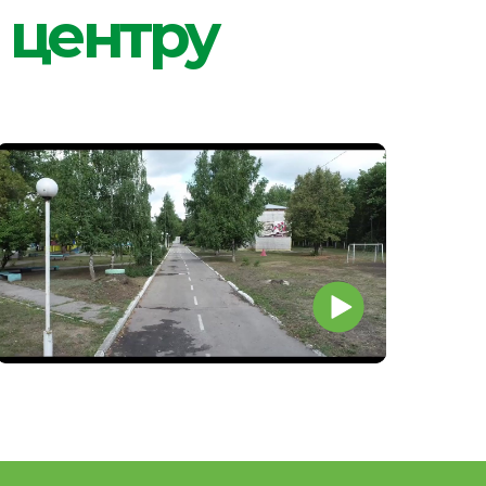
овательный центр Юность»
 предоставляемые
 их оздоровления