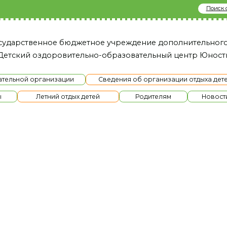
Поиск сайту
твенное бюджетное учреждение дополнительного образовани
й оздоровительно-образовательный це нтр Юность»
й организации
Сведения об организации отдыха детей и их оздоров
Летний отдых детей
Родителям
Новости
Ме
утешествия по це