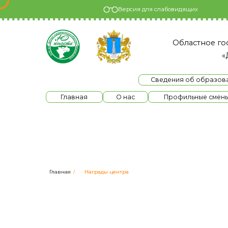
Версия для слабовидящих
Областное государс
«Детски
Сведения об образовательно
Главная
О нас
Профильные смены
Главная
/
Награды центра
Награды цент