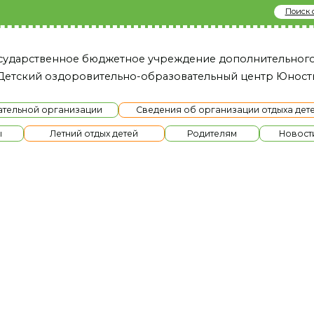
Поиск сайту
твенное бюджетное учреждение дополнительного образовани
й оздоровительно-образовательный це нтр Юность»
й организации
Сведения об организации отдыха детей и их оздоров
Летний отдых детей
Родителям
Новости
Ме
ра Юность