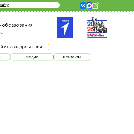
я
ления
диа
Контакты