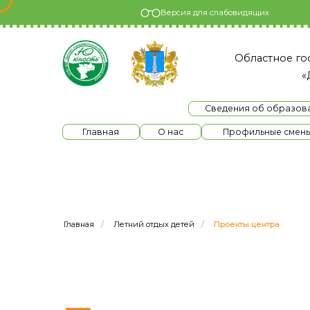
Версия для слабовидящих
Областное государс
«Детски
Сведения об образовательно
Главная
О нас
Профильные смены
Главная
/
Летний отдых детей
/
Проекты центра
Проекты цент