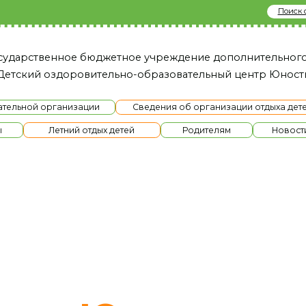
Поиск сайту
твенное бюджетное учреждение дополнительного образовани
й оздоровительно-образовательный це нтр Юность»
й организации
Сведения об организации отдыха детей и их оздоров
Летний отдых детей
Родителям
Новости
Ме
ра Юность