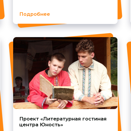
Проект «Литературная гостиная
Арт - об
цент ра Юность»
наследи
Ульяновс
Подробнее
Подробн