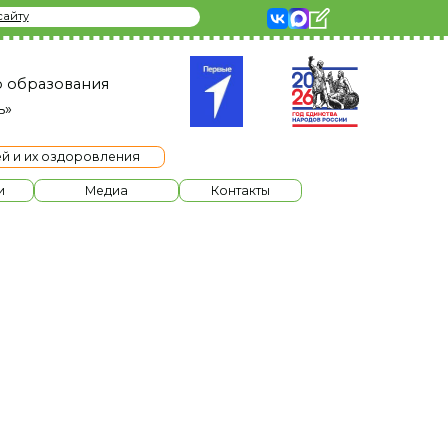
я
ления
диа
Контакты