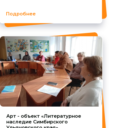
ъект «Литературное
е Симбирского
кого края»
ее