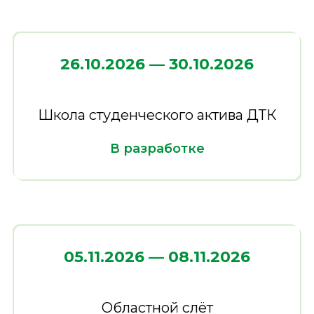
Программа воспитания
Программа развития
Образовательные стандарты
Психологическое сопровождение
Обратная связь
Оставить обратную связь
26.10.2026 — 30.10.2026
Независимая оценка качества образования
Вакансии
Отзывы о летнем отдыхе 2025 и 2026 г
Партнеры
Школа студенческого актива ДТК
ГОСПАБЛИКИ
В разработке
05.11.2026 — 08.11.2026
Областной слёт