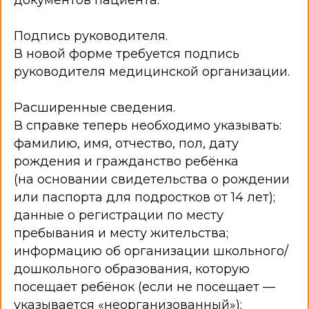
документов пациента.
Адаптированные дополнительные
образовательные программы
Родителям
Подпись руководителя.
Заявочная кампания 2026
Информация по путёвкам 2026
В новой форме требуется подпись
Информация по бесплатным путёвкам для
детей участников СВО
руководителя медицинской организации.
Информация по организации летнего
отдыха 2026
Программы летнего отдыха 2026
Расширенные сведения.
Список вещей в лагерь для летней смены
В справке теперь необходимо указывать:
Распорядок дня
Советы психолога
фамилию, имя, отчество, пол, дату
Документы для родителей
рождения и гражданство ребёнка
Реквизиты для оплаты
Контакты
(на основании свидетельства о рождении
Директор
+7 (84235) 2-28-23
Приёмная
или паспорта для подростков от 14 лет);
Бухгалтерия +7 (84 235) 9−82−83
данные о регистрации по месту
Почта
unost-dd@mail.ru
Ульяновская область, Мелекесский район, село
пребывания и месту жительства;
Бригадировка, ул. Курортное шоссе, 3
Телефоны довери я
информацию об организации школьного/
Детские телефоны доверия
Полезные ссылки
дошкольного образования, которую
Политика защиты и обработки данных
посещает ребёнок (если не посещает —
указывается «неорганизованный»);