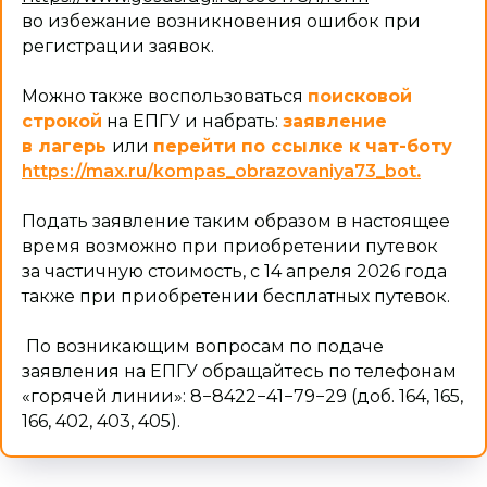
во избежание возникновения ошибок при
регистрации заявок.
Можно также воспользоваться
поисковой
строкой
на ЕПГУ и набрать:
заявление
в лагерь
или
перейти по ссылке к чат-боту
https://max.ru/kompas_obrazovaniya73_bot
.
Бланк отказа от заявления на
летний отдых в ОГБУ ДО «ДООЦ
Подать заявление таким образом в настоящее
Юность».
время возможно при приобретении путевок
за частичную стоимость, с 14 апреля 2026 года
также при приобретении бесплатных путевок.
По возникающим вопросам по подаче
заявления на ЕПГУ обращайтесь по телефонам
«горячей линии»: 8−8422−41−79−29 (доб. 164, 165,
166, 402, 403, 405).