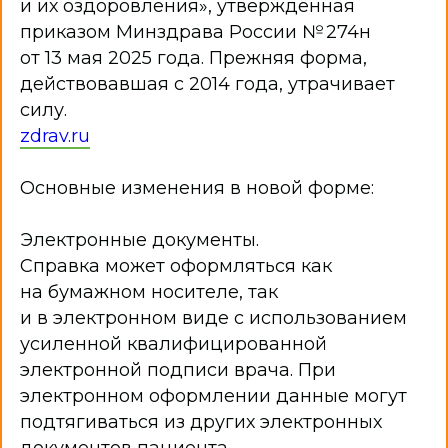
и их оздоровления», утверждённая
приказом Минздрава России № 274н
от 13 мая 2025 года. Прежняя форма,
действовавшая с 2014 года, утрачивает
силу.
Услуги, в том числе платные,
zdrav.ru
предоставляемые организацией отдыха
детей и их оздоровления
Информация по организации летнего
Основные изменения в новой форме:
отдыха 2025
Порядок возникновения и прекращения
отношений
Электронные документы.
Материально-техническое обеспечение
и оснащённость организации отдыха
Справка может оформляться как
детей и их оздоровления
Условия размещения
на бумажном носителе, так
Организация питания в лагере
и в электронном виде с использованием
Организация купания в лагере
Безопасность лагеря
усиленной квалифицированной
Инфракструктура лагеря
электронной подписи врача. При
электронном оформлении данные могут
Доступная среда
подтягиваться из других электронных
Инклюзивная сменв