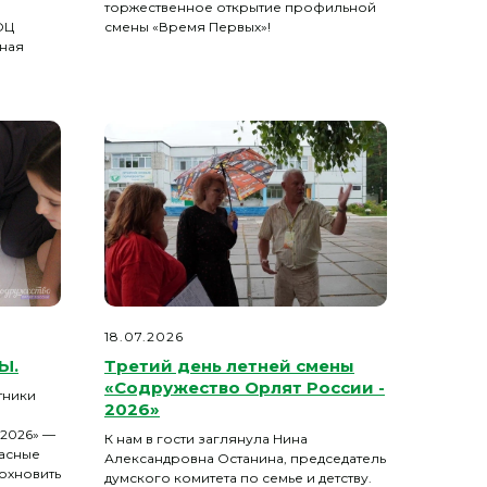
торжественное открытие профильной
ОЦ
смены «Время Первых»!
нная
18.07.2026
Ы.
Третий день летней смены
«Содружество Орлят России -
стники
2026»
2026» —
К нам в гости заглянула Нина
расные
Александровна Останина, председатель
дохновить
думского комитета по семье и детству.