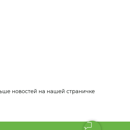
овательный центр Юность»
 предоставляемые
 их оздоровления
 2025
ьше новостей на н ашей страничке
ношений
еспечение
 отдыха детей