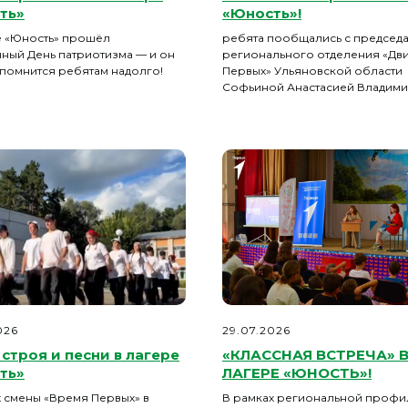
ть»
«Юность»!
е «Юность» прошёл
ребята пообщались с председ
ный День патриотизма — и он
регионального отделения «Дв
апомнится ребятам надолго!
Первых» Ульяновской области
Софьиной Анастасией Владим
026
29.07.2026
строя и песни в лагере
«КЛАССНАЯ ВСТРЕЧА» 
ть»
ЛАГЕРЕ «ЮНОСТЬ»!
х смены «Время Первых» в
В рамках региональной профи