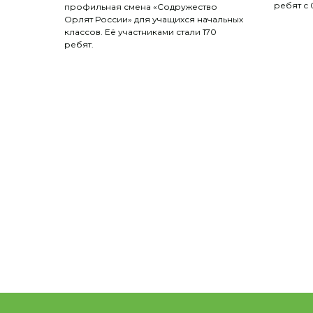
ребят с 
профильная смена «Содружество
Орлят России» для учащихся начальных
классов. Её участниками стали 170
ребят.
@ 2026 Областное государственное бюджетное у
Сведения об образовательной
организации
Историческая справка
Грамоты и благодарности
Отчёт о результатах самообследования
Финансово-хозяйственная деятельность
Движение первых
Антикоррупционная деятельность
Стипендии и меры поддержки обучающихся
Локальные нормативные акты
Об организации отдыха детей