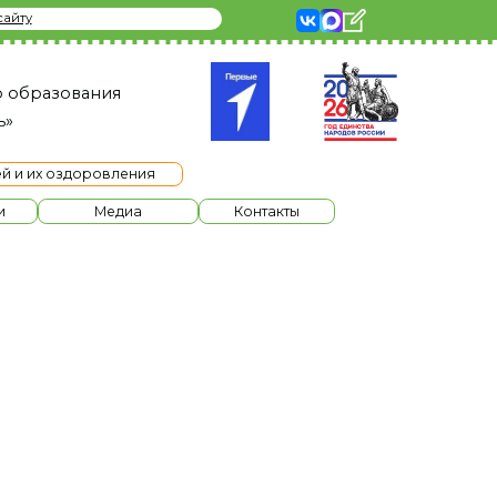
я
ления
диа
Контакты