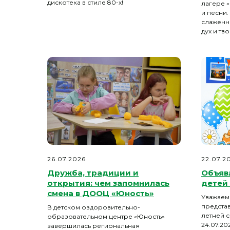
дискотека в стиле 80-х!
лагере 
и песни
слаженн
дух и тв
26.07.2026
22.07.2
Дружба, традиции и
Объяв
открытия: чем запомнилась
детей 
смена в ДООЦ «Юность»
Уважаем
предста
В детском оздоровительно-
летней 
образовательном центре «Юность»
24.07.20
завершилась региональная