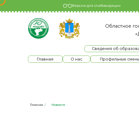
Версия для слабовидящих
Областное государс
«Детски
Сведения об образовательно
Главная
О нас
Профильные смены
Главная
/
Новости
Новости