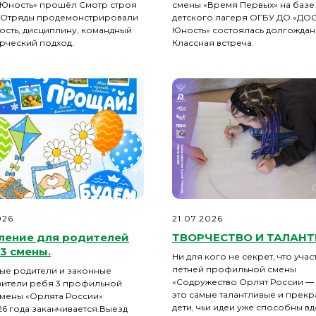
«Юность» прошёл Смотр строя
смены «Время Первых» на базе
. Отряды продемонстрировали
детского лагеря ОГБУ ДО «ДО
ость, дисциплину, командный
Юность» состоялась долгожда
орческий подход.
Классная встреча.
026
21.07.2026
ление для родителей
ТВОРЧЕСТВО И ТАЛАНТ
3 смены.
Ни для кого не секрет, что уча
летней профильной смены
ые родители и законные
«Содружество Орлят России — 
вители ребя 3 профильной
это самые талантливые и прек
смены «Орлята России»
дети, чьи идеи уже способны в
26 года заканчивается.Выезд