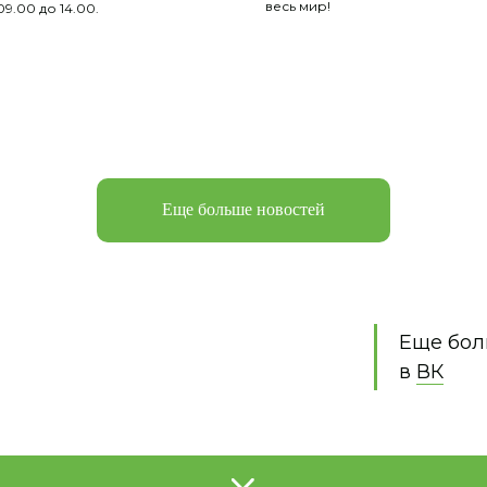
весь мир!
09.00 до 14.00.
Еще больше новостей
чреждение дополнительного образования «Детский оздоровительно-образ
Услуги, в том числе платные,
организацией отдыха детей и
Информация по организации летнего отдыха
Еще бол
Порядок возникновения и прекращения от
в
ВК
Материально-техническое об
и оснащённость организации
и их оздоровления
Условия размещения
Организация питания в лагере