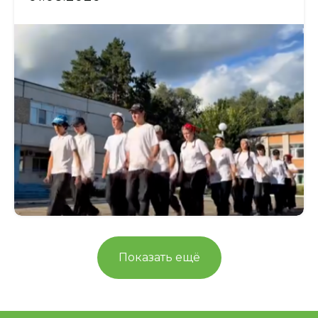
Порядок возникновения и прекращения
отношений
Материально-техническое обеспечение
и оснащённость организации отдыха
детей и их оздоровления
Условия размещения
Организация питания в лагере
Организация купания в лагере
Безопасность лагеря
Инфракструктура лагеря
Доступная среда
Инклюзивная сменв
Адаптированные дополнительные
образовательные программы
Родителям
Заявочная кампания 2026
Информация по путёвкам 2026
Информация по бесплатным путёвкам для
детей участников СВО
Показать ещё
Информация по организации летнего
отдыха 2026
Программы летнего отдыха 2026
Список вещей в лагерь для летней смены
Распорядок дня
Советы психолога