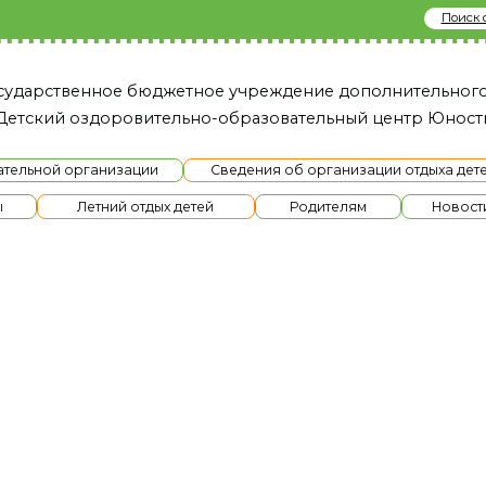
Поиск сайту
твенное бюджетное учреждение дополнительного образовани
й оздоровительно-образовательный це нтр Юность»
й организации
Сведения об организации отдыха детей и их оздоров
Летний отдых детей
Родителям
Новости
Ме
 профильная