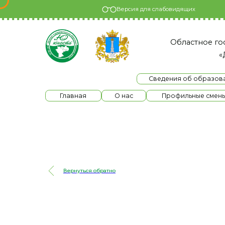
Версия для слабовидящих
Областное государс
«Детски
Сведения об образовательно
Главная
О нас
Профильные смены
Вернуться обратно
Региональная