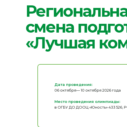
смена подгото
«Лучшая кома
Дата проведения:
06 октября— 10 октября 2026 года
Место проведения олимпиады:
в ОГБУ ДО ДООЦ «Юность» 433 526, РФ
Договор с родителем на профильную смену 