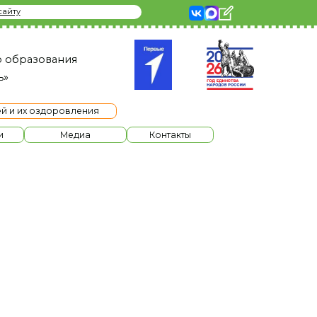
я
ления
диа
Контакты