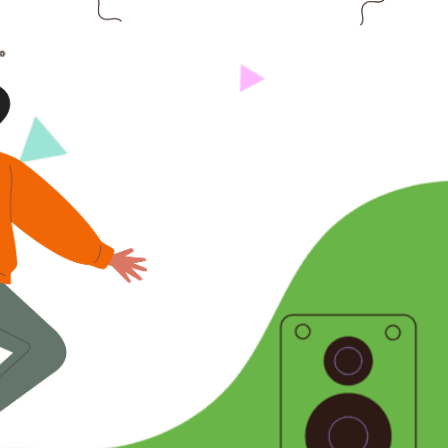
овательный центр Юность»
 предоставляемые