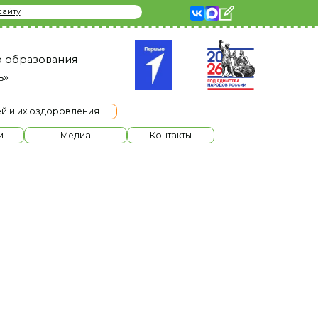
я
ления
диа
Контакты