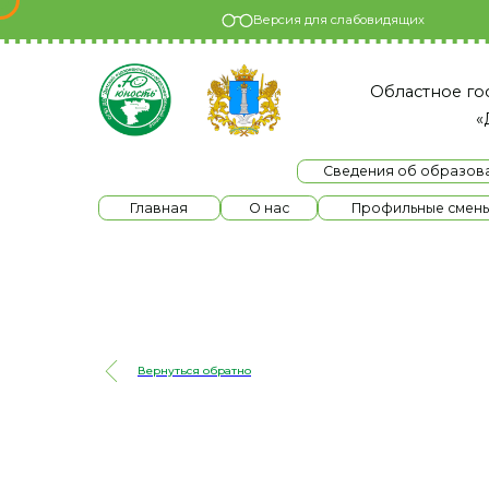
Версия для слабовидящих
Областное государс
«Детски
Сведения об образовательно
Главная
О нас
Профильные смены
Вернуться обратно
И мы отсюда р