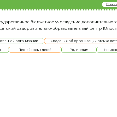
Поиск сайту
твенное бюджетное учреждение дополнительного образовани
й оздоровительно-образовательный це нтр Юность»
й организации
Сведения об организации отдыха детей и их оздоров
Летний отдых детей
Родителям
Новости
Ме
одом