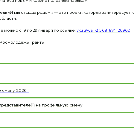
учаться новым и крайне полезным навыкам.
Ведь «И мы отсюда родом!» — это проект, который заинтересует 
области.
 можно с 19 по 29 января по ссылке:
vk.ru/wall-215 681 874_20902
Росмолодёжь. Гранты.
2026 г
авителей) на профильную смену