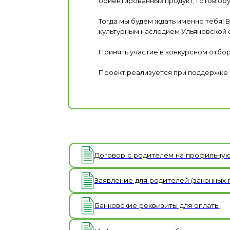
ориентированный продукт, готов об
Тогда мы будем ждать именно тебя! 
культурным наследием Ульяновской 
Принять участие в конкурсном отборе
Проект реализуется при поддержке 
Договор с родителем на профильную смену 
Заявление для родителей (законных предст
Банковские реквизиты для оплаты
Информированное добровольное согласие