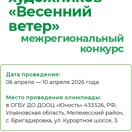
Дата проведения:
Договор с родителем
на профильную смену 2026 г
06 апреля — 10 апреля 2026 года
Заявление для родителей
(законных представителей) на
профильную смену
Место проведения олимпиады:
Банковские реквизиты для
в ОГБУ ДО ДООЦ «Юность» 433 526, РФ,
оплаты
Ульяновская область, Мелекесский район,
Информированное
добровольное согласие
с. Бригадировка, ул. Курортное шоссе, 3.