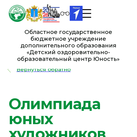
Областное государственное
бюджетное учреждение
дополнительного образования
«Детский оздоровительно-
образовательный це нтр Юность»
Вернуться обратно
Олимпиада
юных
художников
«Весенний
ветер»
межрегиональный
конкурс