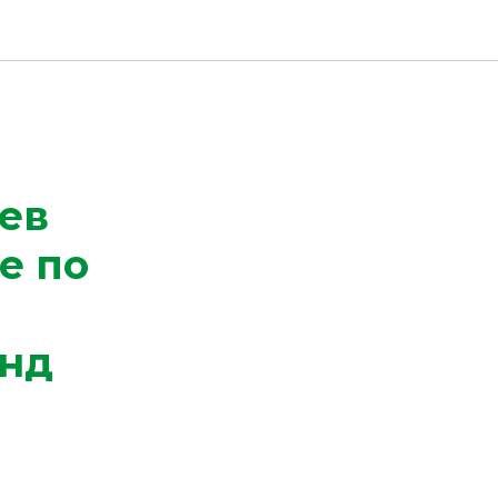
ев
е по
анд