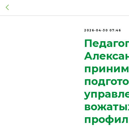
2026-04-30 07:46
Педагог
Алекса
принима
подгот
управл
вожаты
профил