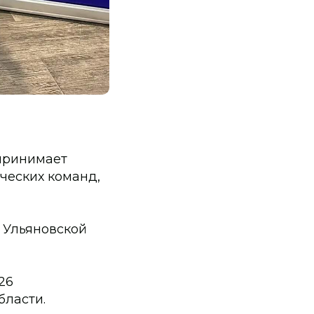
принимает
ческих команд,
 Ульяновской
26
бласти.