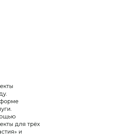
ъекты
ду.
тформе
уги.
мощью
екты для трёх
астия» и