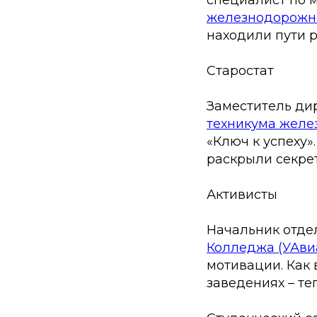
железнодорожно
находили пути 
Старостат
Заместитель ди
техникума желе
«Ключ к успеху»
раскрыли секре
Активисты
Начальник отд
Колледжа (УАви
мотивации. Как 
заведениях – те