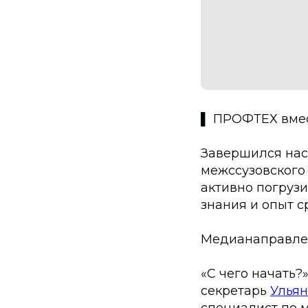
▌ ПРОФТЕХ вмес
Завершился нас
межссузовского
активно погруз
знания и опыт 
Медианаправле
«С чего начать?
секретарь
Ульян
специалист по