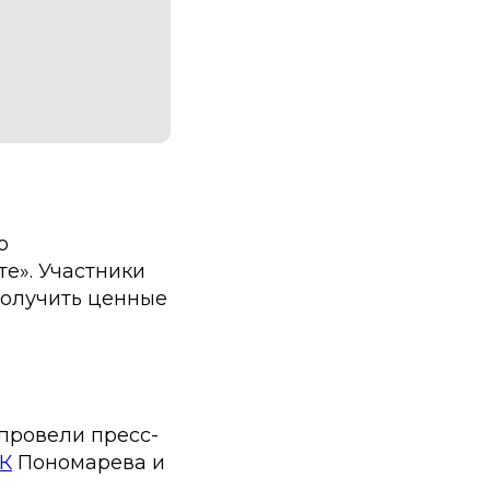
о
е». Участники
получить ценные
 провели пресс-
ЦК
Пономарева и