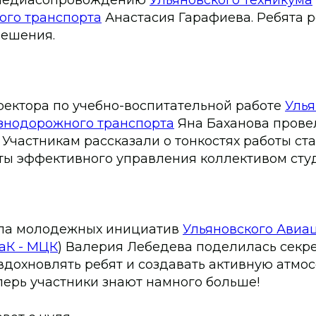
го транспорта
Анастасия Гарафиева. Ребята 
решения.
ректора по учебно-воспитательной работе
Улья
знодорожного транспорта
Яна Баханова прове
. Участникам рассказали о тонкостях работы ст
ты эффективного управления коллективом студ
ела молодежных инициатив
Ульяновского Авиа
аК - МЦК
) Валерия Лебедева поделилась секр
вдохновлять ребят и создавать активную атмо
перь участники знают намного больше!