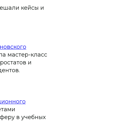
решали кейсы и
новского
ла мастер-класс
аростатов и
ентов.
ционного
етами
сферу в учебных