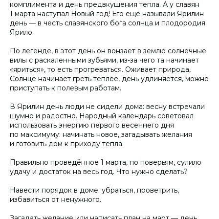
комплимента и день предвкушения тепла. А у славян
1 марта наступал Новый год! Его ещё называли Ярилин
день — в честь славянского бога солнца и плодородия
Ярило.
По легенде, в этот день он вонзает в землю солнечные
вилы с раскаленными зубьями, из-за чего та начинает
«яриться», то есть прогреваться. Оживает природа,
Солнце начинает греть теплее, день удлиняется, можно
приступать к полевым работам.
В Ярилин день люди не сидели дома: весну встречали
шумно и радостно. Народный календарь советовал
использовать энергию первого весеннего дня
по максимуму: начинать новое, загадывать желания
и готовить дом к приходу тепла.
Правильно проведённое 1 марта, по поверьям, сулило
удачу и достаток на весь год. Что нужно сделать?
Навести порядок в доме: убраться, проветрить,
избавиться от ненужного.
Загадать желание или написать план на март — день