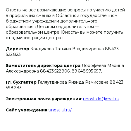
Ответы на все возникающие вопросы по участию детей
в профильных сменах в Областной государственном
бюджетном учреждении дополнительного
образования «Детском оздоровительном —
образовательном центре Юность» вы можете получить
от администрации центра :
Директор
Кондикова Татьяна Владимировна 88 423
522 823
Заместитель директора центра
Дорофеева Марина
Александровна 88 423 522 906, 89 648 595 697,
Гл. бухгалтер
Галяутдинова Ризида Рамисовна 88 423
598 283.
Электронная почта учреждения
:
unost-dd@mail.ru
Сайт учреждения:
unost-ul.ru/