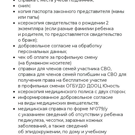
справка с места учёбы подлинник;
снилс
копия паспорта законного представителя (мамы
или папы)
ксерокопия свидетельства о рождении 2
экземпляра (если разные фамилии ребенка
и родителя, то предоставляется свидетельство
о браке);
добровольное согласие на обработку
персональных данных;
чек об оплате за профильную смену
(на бумажном носителе)
справки для членов семей участника СВО,
справка для членов семей погибшим на СВО для
получения права на бесплатное участие
в профильных сменах ОГБУДО ДООЦ Юность
ксерокопия медицинского полиса с двух сторон;
информированное добровольное согласие
на виды медицинских вмешательств;
медицинская справка по форме № 079/у
с указанием сведений об отсутствии у ребенка
педикулеза, чесотки, заразных кожных
заболеваний, а также сведений
об эпидокружении, по дому и учебному